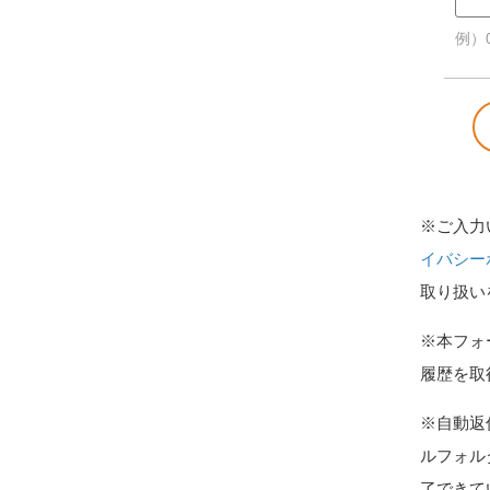
例）0
※ご入力
イバシー
取り扱い
※本フォ
履歴を取
※自動返
ルフォル
了できて