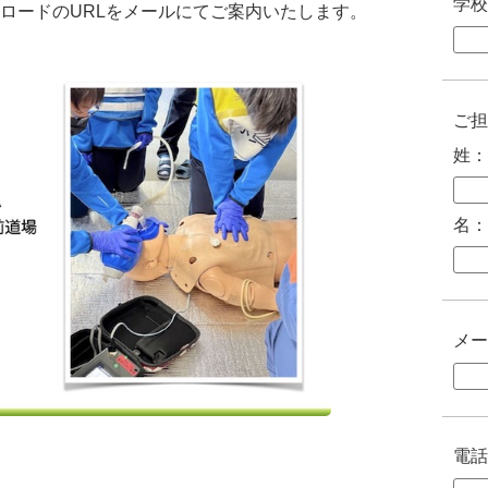
学校
ロードのURLをメールにてご案内いたします。
ご担
姓：
名：
メー
電話