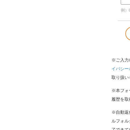
例）0
※ご入力
イバシー
取り扱い
※本フォ
履歴を取
※自動返
ルフォル
了できて