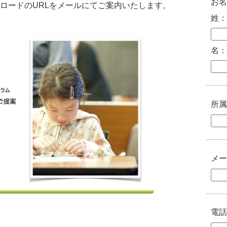
お名
ロードのURLをメールにてご案内いたします。
姓：
名：
所属
メー
電話