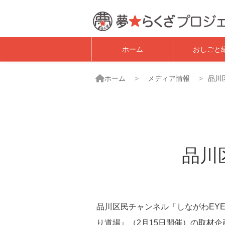
子ども職業体験・
ホーム
おしごと
ホーム
メディア情報
品川
品川
品川区民チャンネル「しながわEYE」（
り道場』（2月15日開催）の取材