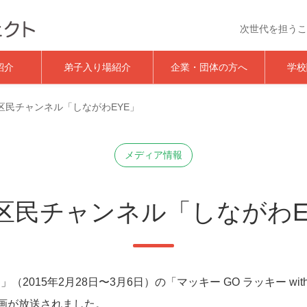
次世代を担うこ
おしごと体験イベント｜夢★
紹介
弟子入り場紹介
企業・団体の方へ
学校
区民チャンネル「しながわEYE」
メディア情報
区民チャンネル「しながわE
2015年2月28日〜3月6日）の「マッキー GO ラッキー wit
企画が放送されました。