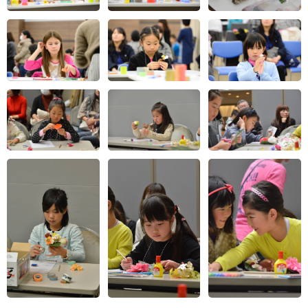
最初からお花が大好きで、アクセサリーも大好きだっ
たので、やって楽しかったし、とてもうれしかったで
す。自分でお花のアクセサリーを作れるなんて夢のよ
うだったので、また作りたいです。
おばあちゃんにあげるので、濃い色にしました。ひら
ひらのリボンをお花の後ろにおいたので、かわいくな
りました。普段はフラワーアクセサリーをやっていな
いので、楽しかったです。