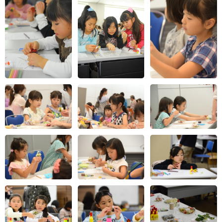
自分でデザインを考えてそれを作るので、少し大変だ
ったけど楽しかったです。いろいろな考えを変えてみ
ると、少し違った作品ができてよかったです。
かわいいいろんな花が作れて楽しかったです。また違
うのを作りたいです。家の人に喜んでもらうために一
生懸命がんばったので、喜んでほしいです。
キレイな材料をたくさん使い、とっても楽しかった。
大好きな妹にもプレゼントできうれしかったです。お
家でもぜひやってみたいと思いました。
想像を超えて作れた。友だちが喜んでくれそう…。
私はおばあちゃんにあげるので、少し昔のイメージを
足しました。