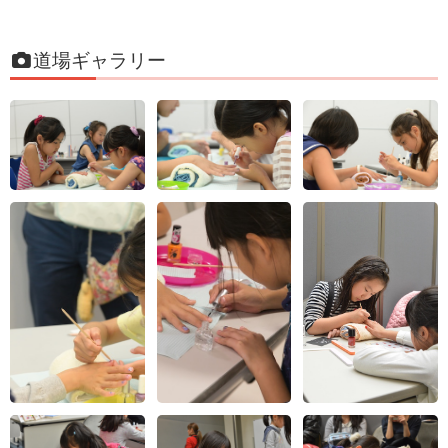
私は今日、やってみてコツをつかめました。これから
ネイルをするときは、そのコツを使ってネイルをした
いなと思いました。楽しかった！
道場ギャラリー
はじめていろいろな道具を使ったので楽しかったで
す。人の爪をぬることは大変なことだなと思いまし
た。難しかったです。いい体験になったのでよかった
です。
家で自分の指はしたことがあったけど、人のをするの
ははじめてだったので緊張しました。上手にできたの
でよかったです。家でもお母さんなどにしてあげたい
です。楽しかったです^_^
きれいにネイルをする方法を学べました。今度、家で
ネイルをするとき、今日学んだことをしっかり活かし