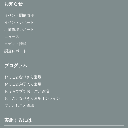
お知らせ
キラキラをつけるのが難しかったです。「どうしよ
イベント開催情報
う。」と思いました。でも、楽しかったです。
イベントレポート
出前道場レポート
ニュース
はじめて体験したんですけど、とっても楽しくできま
メディア情報
した！ドットとかも本当に簡単にできて、家でもでき
調査レポート
るようなネイルでした♡また、機会があれば体験しに
来たいです！将来はネイリストになれるようにがんば
プログラム
りたいです。
おしごとなりきり道場
おしごと弟子入り道場
色に迷えたのがすごい人になったみたいで楽しかった
おうちでプチおしごと道場
です。
おしごとなりきり道場オンライン
プレおしごと道場
ネイルをやったことはあんまりなかったけど、友だち
実施するには
と♡楽しく♡やれてうれしかった！またやってみたい