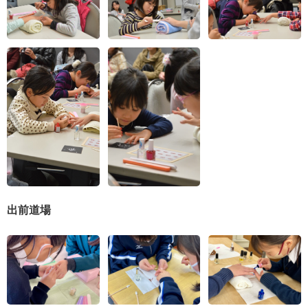
てできたらいいなと思います。楽しかったです^_^ 前
よりも今日の方が上手にできました。
はじめてやったネイリストで、はじめは心配してたけ
ど、やったとたんに「もっとやりたいな」と思いまし
た。また行きたいです。
はじめてだけど楽しかったです。はじめての友だちと
仲良くできて楽しかったです。またやりたいな。きれ
いでぴかぴかでした。
出前道場
今日楽しかったことは、ネイルをキレイに仕上げるこ
とです。はみ出さないように意識しました。キラキラ
をつけたり、ラメのネイルを塗ったり…、ネイリスト
って楽しい仕事だなと思いました。将来、ネイリスト