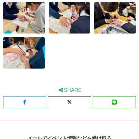
になりたいなと思いました。
マニキュアの色やシールがキラキラでかわいいものが
多くてウキウキした♪今日の服や好きな色に合わせて
色やデザインを考えるのが楽しかった！！人にやって
あげるのも楽しかった♡
この仕事は、お客さんもネイリストもうれしくなれる
仕事だと思いました。もっと練習してうまくなりたい
です。
SHARE
初対面の人とは緊張してなかなか話せないけど、今日
Facebook
X
LINE
はいつもと違って楽しくいっぱい話せました。いろい
ろな体験をしてやりたいことを増やしていきたいで
す。
メールでイベント情報などを受け取る