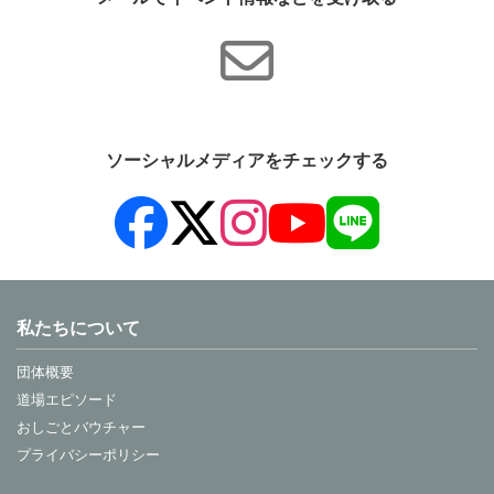
指がキラキラになってうれしいです。お母さんに塗っ
てあげたいです。楽しかったです。
私ははじめてネイリストをやったので、わくわくしち
ゃいました。中途半端にできあがったけど楽しかった
ソーシャルメディアをチェックする
です。またやりたいです。(^_^)
本当にネイリストになった気分になれてとても楽しか
ったです。またやってみたいです。楽しかったので、
自分も今度、ネイリストの人になってみたいです。
私たちについて
団体概要
友だちのネイルをやると喜んでくれて、喜んでもらう
道場エピソード
とさらにきれいにやりたいなと思いました。そうする
おしごとバウチャー
と、ネイリストの気持ちがわかりました。アリガトウ
プライバシーポリシー
ゴザイマシタ。