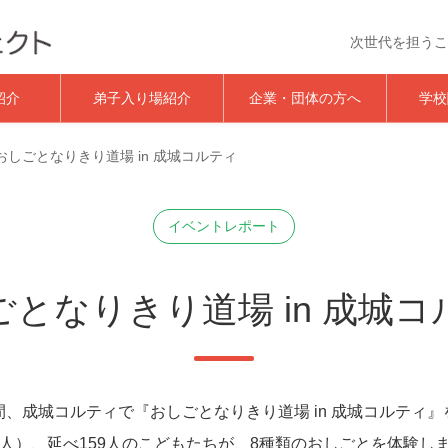
次世代を担うこ
おしごと体験イベント｜夢★
紹介
弟子入り場紹介
企業・団体の方へ
学校
おしごとなりきり道場 in 成城コルティ
イベントレポート
ごとなりきり道場 in 成城コ
日間、成城コルティで『おしごとなりきり道場 in 成城コルティ
78人）、延べ159人のこどもたちが、8種類のおしごとを体験し