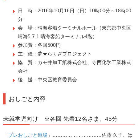
日 時：2016年10月16日（日）10時00分～18時00
分
会 場：晴海客船ターミナルホール（東京都中央区
晴海5-7-1 晴海客船ターミナル4階）
参加費：各回500円
主 催：夢★らくざプロジェクト
協 賛：カモ井加工紙株式会社、寺西化学工業株式
会社
後 援：中央区教育委員会
おしごと内容
未就学児向け ※各回 先着12名さま、45分
「
プレおしごと道場
」…………………………佐藤 久子、は