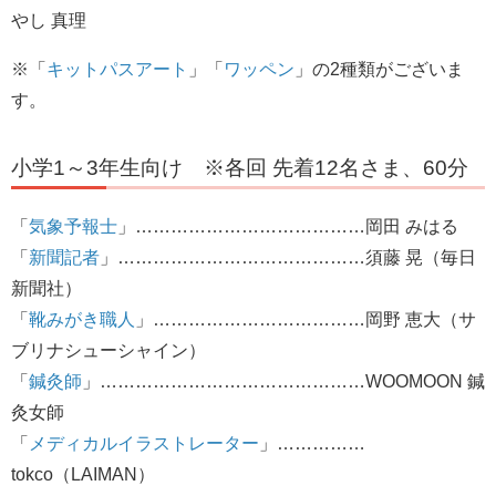
やし 真理
※「
キットパスアート
」「
ワッペン
」の2種類がございま
す。
小学1～3年生向け ※各回 先着12名さま、60分
「
気象予報士
」…………………………………岡田 みはる
「
新聞記者
」……………………………………須藤 晃（毎日
新聞社）
「
靴みがき職人
」………………………………岡野 恵大（サ
ブリナシューシャイン）
「
鍼灸師
」………………………………………WOOMOON 鍼
灸女師
「
メディカルイラストレーター
」……………
tokco（LAIMAN）