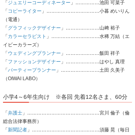
「
ジュエリーコーディネーター
」……………池田 可菜子
「
コピーライター
」……………………………小暮 めいりん
（電通）
「
グラフィックデザイナー
」…………………山﨑 裕子
「
カラーセラピスト
」…………………………水稀 万結（エ
イビーカラーズ）
「
ウェディングプランナー
」…………………飯田 祥子
「
ファッションデザイナー
」…………………はやし 真理
「
パーティープランナー
」……………………土田 久美子
（OIWAI LABO）
小学4～6年生向け ※各回 先着12名さま、60分
「
弁護士
」………………………………………宮川 倫子（倫
総合法律事務所）
「
新聞記者
」……………………………………須藤 晃（毎日